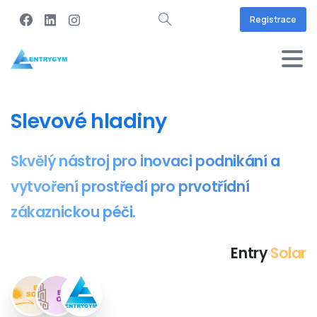
Registrace
Slevové
hladiny
Skvělý
nástroj
pro
inovaci
podnikání
a
vytvoření
prostředí
pro
prvotřídní
zákaznickou
péči.
Entry
Office